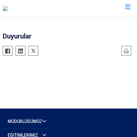
İl Emniyet Müdürlükleri
Duyurular
MÜDÜRLÜĞÜMÜZ
EĞİTİMLERİMİZ